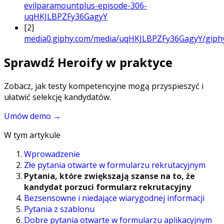
evilparamountplus-episode-306-
uqHKJLBPZFy36GagyY
[2]
media0.giphy.com/media/uqHKJLBPZFy36GagyY/giphy
Sprawdź Heroify w praktyce
Zobacz, jak testy kompetencyjne mogą przyspieszyć i
ułatwić selekcję kandydatów.
Umów demo
→
W tym artykule
Wprowadzenie
Złe pytania otwarte w formularzu rekrutacyjnym
Pytania, które zwiększają szanse na to, że
kandydat porzuci formularz rekrutacyjny
Bezsensowne i niedające wiarygodnej informacji
Pytania z szablonu
Dobre pytania otwarte w formularzu aplikacyjnym