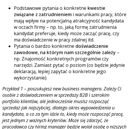
Podstawowe pytania o konkretne
kwestie
związane z zatrudnieniem
i warunkami pracy, które
mają wpływ na potencjalną atrakcyjność kandydata
w oczach firmy – np. to, jaką formę zatrudnienia
kandydat preferuje, kiedy może zacząć pracę, czy
ma doświadczenie w pracy zdalnej itd.
Pytania o bardzo konkretne
doświadczenie
zawodowe, na którym nam szczególnie zależy
–
np. Znajomość konkretnych programów czy
narzędzi. Zamiast pytać o poziom (co będzie jedynie
deklaracją, lepiej zapytać o konkretne jego
wykorzystanie).
Przykład 1 – poszukujesz new business managera. Zależy Ci
osobie z doświadczeniem w sprzedaży B2B i szerokim
portfolio klientów, ale jednocześnie musisz rozpocząć
sprzedaż jak najszybciej, dlatego okres wypowiedzenia u
kandydata, a co za tym idzie to, kiedy może rozpocząć pracę,
jest jednym z ważnych kryteriów. Może się zdarzyć, że
pracodawca czy hiring manager będzie wolał osobę o niższych