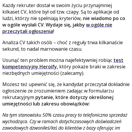
Każdy rekruter dostał w swoim życiu przynajmniej
kilkaset CV, które był od tzw. czapy. Są to aplikacje od
ludzi, którzy nie spełniają kryteriów,
nie wiadomo po co
w ogóle wysłali CV
.
Wydaje się, jakby
w ogóle nie
przeczytali ogłoszenia
!
Analiza CV takich osób – choć z reguły trwa kilkanaście
sekund, to nadal marnowanie czasu.
Usunąć ten problem można najefektywniej robiąc
test
kompetencyjny Heroify
,
który pokaże braki w zakresie
niezbędnych umiejętności (zalecamy).
Możesz też upewnić się, że kandydat przeczytał dokładnie
ogłoszenie ze zrozumieniem zadając w formularzu
rekrutacyjnym
pytanie, które dotyczy określonej
umiejętności lub zakresu obowiązków:
Na tym stanowisku 50% czasu pracy to telefoniczna sprzedaż
wychodząca. Czy w ramach dotychczasowych doświadczeń
zawodowych dzwoniłeś/łaś do klientów z bazy oferując im