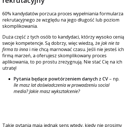
rekrutacyjny
60% kandydatów porzuca proces wypełniania formularza
rekrutacyjnego ze względu na jego długość lub poziom
skomplikowania.
Duża część z tych osób to kandydaci, którzy wysoko cenią
swoje kompetencje. Są dobrzy, więc wiedzą, że
jak nie ta
firma to inna
i nie chcą marnować czasu. Jeśli nie jesteś ich
firmą marzeń, a oferujesz skomplikowany proces
aplikowania, to po prostu zrezygnują. Nie stać Cię na ich
utratę!
Pytania będące powtórzeniem danych z CV
– np.
Ile masz lat doświadczenia w prowadzeniu social
media? Jakie masz wykształcenie?
Według badania opublikowanego przez Rzeczpospolita,
o wykształcenie w formularzu rekrutacyjnym pyta 65%
firm.
Takie pytania mają jednak sens wtedy, kiedy nie prosimy