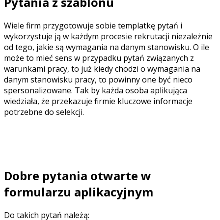
Pytania z szablonu
Wiele firm przygotowuje sobie templatkę pytań i
wykorzystuje ją w każdym procesie rekrutacji niezależnie
od tego, jakie są wymagania na danym stanowisku. O ile
może to mieć sens w przypadku pytań związanych z
warunkami pracy, to już kiedy chodzi o wymagania na
danym stanowisku pracy, to powinny one być nieco
spersonalizowane. Tak by każda osoba aplikująca
wiedziała, że przekazuje firmie kluczowe informacje
potrzebne do selekcji.
Stosowanie szablonów to dobra automatyzacja, ale może
też prowadzić do tego, że liczba pytań jest za wysoka.
Ryzykujemy wtedy brak odpowiedzi ze strony kandydata.
Dobre pytania otwarte w
formularzu aplikacyjnym
Do takich pytań należą: