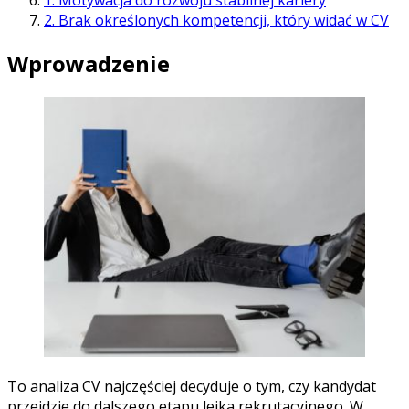
2. Brak określonych kompetencji, który widać w CV
Wprowadzenie
To analiza CV najczęściej decyduje o tym, czy kandydat
przejdzie do dalszego etapu lejka rekrutacyjnego. W