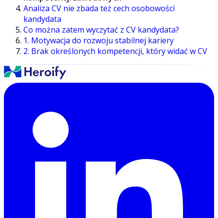
Analiza CV nie zbada też cech osobowości
kandydata
Co można zatem wyczytać z CV kandydata?
1. Motywacja do rozwoju stabilnej kariery
2. Brak określonych kompetencji, który widać w CV