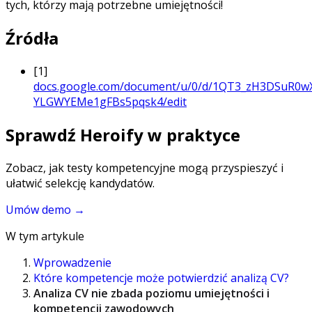
tych, którzy mają potrzebne umiejętności!
Źródła
[1]
docs.google.com/document/u/0/d/1QT3_zH3DSuR0
YLGWYEMe1gFBs5pqsk4/edit
Sprawdź Heroify w praktyce
Zobacz, jak testy kompetencyjne mogą przyspieszyć i
ułatwić selekcję kandydatów.
Umów demo
→
W tym artykule
Wprowadzenie
Które kompetencje może potwierdzić analizą CV?
Analiza CV nie zbada poziomu umiejętności i
kompetencji zawodowych