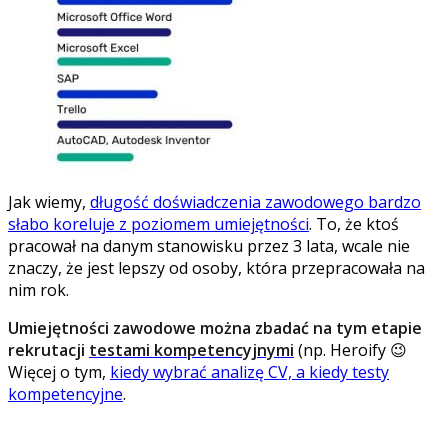
Jak wiemy,
długość doświadczenia zawodowego bardzo
słabo koreluje z poziomem umiejętności
. To, że ktoś
pracował na danym stanowisku przez 3 lata, wcale nie
znaczy, że jest lepszy od osoby, która przepracowała na
nim rok.
Umiejętności zawodowe można zbadać na tym etapie
rekrutacji
testami kompetencyjnymi
(np. Heroify 😉
Więcej o tym,
kiedy wybrać analizę CV, a kiedy testy
kompetencyjne
.
Założenie, że doświadczenie zawodowe przekłada się na