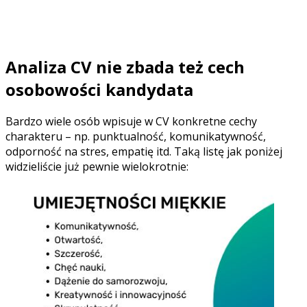
dane umiejętności prowadzi do częstych błędów w
procesie selekcji kandydatów i potrafi zmarnować bardzo
dużo czasu rekrutera i hiring managera.
Analiza CV nie zbada też cech
osobowości kandydata
Bardzo wiele osób wpisuje w CV konkretne cechy
charakteru – np. punktualność, komunikatywność,
odporność na stres, empatię itd. Taką listę jak poniżej
widzieliście już pewnie wielokrotnie: