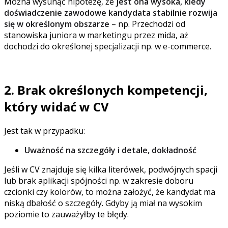
Można wysunąć hipotezę, że
jest ona wysoka, kiedy
doświadczenie zawodowe kandydata stabilnie rozwija
się w określonym obszarze
– np. Przechodzi od
stanowiska juniora w marketingu przez mida, aż
dochodzi do określonej specjalizacji np. w e-commerce.
Brak takiej ścieżki nie oznacza jednak braku motywacji.
2. Brak określonych kompetencji,
który widać w CV
Jest tak w przypadku:
Uważność na szczegóły i detale, dokładność
Jeśli w CV znajduje się kilka literówek, podwójnych spacji
lub brak aplikacji spójności np. w zakresie doboru
czcionki czy kolorów, to można założyć, że kandydat ma
niską dbałość o szczegóły. Gdyby ją miał na wysokim
poziomie to zauważyłby te błędy.