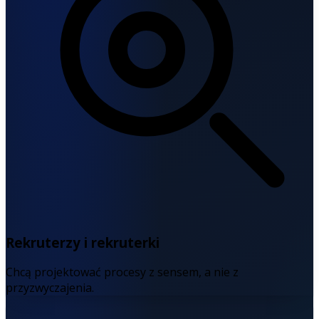
Rekruterzy i rekruterki
Chcą projektować procesy z sensem, a nie z
przyzwyczajenia.