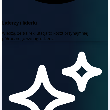
Liderzy i liderki
Wiedzą, że zła rekrutacja to koszt przynajmniej
półrocznego wynagrodzenia.