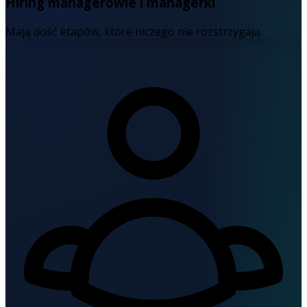
Hiring managerowie i managerki
Mają dość etapów, które niczego nie rozstrzygają.