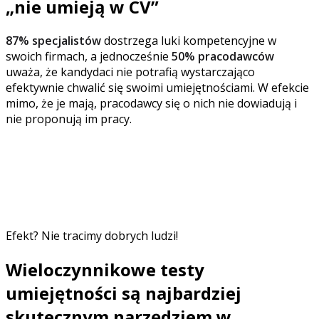
„nie umieją w CV”
87% specjalistów
dostrzega luki kompetencyjne w
swoich firmach, a jednocześnie
50% pracodawców
uważa, że kandydaci nie potrafią wystarczająco
efektywnie chwalić się swoimi umiejętnościami. W efekcie
mimo, że je mają, pracodawcy się o nich nie dowiadują i
nie proponują im pracy.
Utrata kandydata, który spełnia kwalifikacje i mógłby
przynieść firmie wartość to realna strata. Testowa ocena
wiedzy i umiejętności pozwala uniknąć takich sytuacji.
Daje szansę wszystkim niezależnie od tego, czy ich
personal branding jest na wysokim poziomie.
Efekt? Nie tracimy dobrych ludzi!
Wieloczynnikowe testy
umiejętności są najbardziej
skutecznym narzędziem w