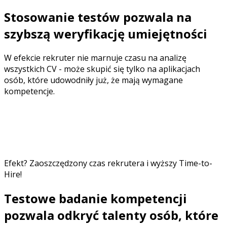
Stosowanie testów pozwala na
szybszą weryfikację umiejętności
W efekcie rekruter nie marnuje czasu na analizę
wszystkich CV - może skupić się tylko na aplikacjach
osób, które udowodniły już, że mają wymagane
kompetencje.
Z analiz Heroify wynika, że
97% firm
nie sprawdza
wyników assessmentu ani CV kandydatów, którzy
osiągnęli wynik poniżej średniej. Dlaczego tego nie robią?
Bo nie ma takiej potrzeby!
Efekt? Zaoszczędzony czas rekrutera i wyższy Time-to-
Hire!
Testowe badanie kompetencji
pozwala odkryć talenty osób, które