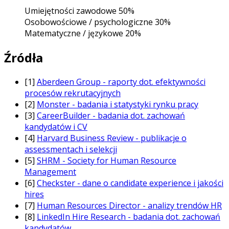
Umiejętności zawodowe
50%
Osobowościowe / psychologiczne
30%
Matematyczne / językowe
20%
Źródła
[1]
Aberdeen Group - raporty dot. efektywności
procesów rekrutacyjnych
[2]
Monster - badania i statystyki rynku pracy
[3]
CareerBuilder - badania dot. zachowań
kandydatów i CV
[4]
Harvard Business Review - publikacje o
assessmentach i selekcji
[5]
SHRM - Society for Human Resource
Management
[6]
Checkster - dane o candidate experience i jakości
hires
[7]
Human Resources Director - analizy trendów HR
[8]
LinkedIn Hire Research - badania dot. zachowań
kandydatów