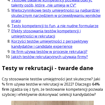
talenty osób, które „nie umieją w CV”
Wieloczynnikowe testy umiejętności są najbardziej
skutecznym narzędziem w przewidywaniu wyników
pracy
Testy kompetencji to fun, a nie nudne formularze
Efekty stosowania testów kompetencji i
umiejętności w rekrutacji
Korzyści testów umiejętności z perspektywy
kandydatów i candidate experience
Ile firm używa testów w procesie rekrutacji?
Jakich testów rekrutacyjnych używają firmy?
Testy w rekrutacji - twarde dane
Czy stosowanie testów umiejętności jest skuteczne? Jaki
% firm używa testów w rekrutacji w 2022? Dlaczego
64%
firm
zgadza się z tym, że testowanie kompetencji pozwala
szybciej i efektywnie dokonywać selekcji kandydatów?