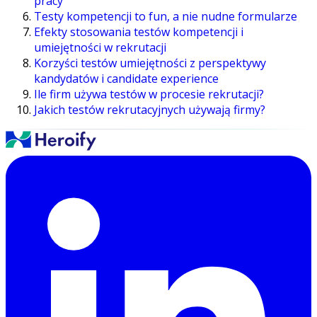
pracy
Testy kompetencji to fun, a nie nudne formularze
Efekty stosowania testów kompetencji i
umiejętności w rekrutacji
Korzyści testów umiejętności z perspektywy
kandydatów i candidate experience
Ile firm używa testów w procesie rekrutacji?
Jakich testów rekrutacyjnych używają firmy?