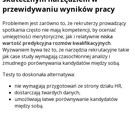
przewidywaniu wyników pracy
Problemem jest zarówno to, że rekruterzy prowadzący
spotkania często nie mają kompetencji, by oceniać
umiejętności merytoryczne, jak i relatywnie
niska
wartość predykcyjna rozmów kwalifikacyjnych
.
Wyzwaniem bywa też to, że narzędzia rekrutacyjne takie
jak case study wymagają czasochłonnej analizy i
żmudnego porównywania kandydatów między sobą.
Testy to doskonała alternatywa:
nie wymagają przygotowań ze strony działu HR,
dostarczają twardych danych,
umożliwiają łatwe porównywanie kandydatów
między sobą.
Według badań Franka Schmidta w skali 0-1 testy
wieloczynnikowe uzyskują współczynnik
0,71
. Dla
porównania testy osobowości jedynie
0,22
.