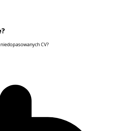
e?
mu niedopasowanych CV?