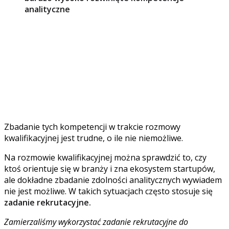
analityczne
W tej roli bardzo mocno liczą się umiejętności analityczne, bo
polega głównie na analizie, liczeniu i rozumieniu twardych
danych dotyczących spółek. Investment Associate musi
potrafić ocenić, czy dana spółka będzie performować. To
praca polegająca na podejmowaniu decyzji na bazie danych,
opiniowaniu, przewidywaniu trendów, wyciąganiu wniosków
–
wyjaśnia Monika Hryniewicz, odpowiadająca za rekrutację
w Inovo.
Zbadanie tych kompetencji w trakcie rozmowy
kwalifikacyjnej jest trudne, o ile nie niemożliwe.
Na rozmowie kwalifikacyjnej można sprawdzić to, czy
ktoś orientuje się w branży i zna ekosystem startupów,
ale dokładne zbadanie zdolności analitycznych wywiadem
nie jest możliwe. W takich sytuacjach często stosuje się
zadanie rekrutacyjne.
Zamierzaliśmy wykorzystać zadanie rekrutacyjne do