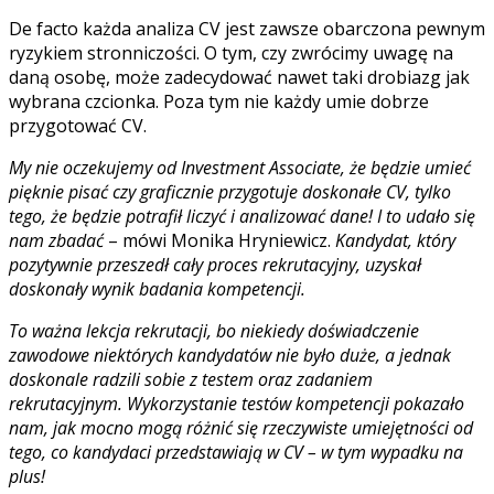
De facto każda analiza CV jest zawsze obarczona pewnym
ryzykiem stronniczości. O tym, czy zwrócimy uwagę na
daną osobę, może zadecydować nawet taki drobiazg jak
wybrana czcionka. Poza tym nie każdy umie dobrze
przygotować CV.
My nie oczekujemy od Investment Associate, że będzie umieć
pięknie pisać czy graficznie przygotuje doskonałe CV, tylko
tego, że będzie potrafił liczyć i analizować dane! I to udało się
nam zbadać
– mówi Monika Hryniewicz.
Kandydat, który
pozytywnie przeszedł cały proces rekrutacyjny, uzyskał
doskonały wynik badania kompetencji.
To ważna lekcja rekrutacji, bo niekiedy doświadczenie
zawodowe niektórych kandydatów nie było duże, a jednak
doskonale radzili sobie z testem oraz zadaniem
rekrutacyjnym. Wykorzystanie testów kompetencji pokazało
nam, jak mocno mogą różnić się rzeczywiste umiejętności od
tego, co kandydaci przedstawiają w CV – w tym wypadku na
plus!