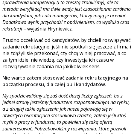
sprawdzenia kompetencji (i to zresztą zrobiliśmy), ale ta
metoda weryfikacji ma dwie wady: jest czasochłonna zarówno
dla kandydata, jak i dla managerów, którzy mają je oceniać.
Dodatkowo wynik przychodzi z opóźnieniem, co wydłuża czas
rekrutacji
– wyjaśnia Hryniewicz.
Trudno oczekiwać od kandydatów, by chcieli rozwiązywać
zadanie rekrutacyjne, jeśli nie spotkali się jeszcze z firmą i
nie zdążyli się przekonać, czy chcą w niej pracować, a co
za tym idzie, nie wiedzą, czy inwestycja ich czasu w
rozwiązywanie zadania ma jakikolwiek sens.
Nie warto zatem stosować zadania rekrutacyjnego na
początku procesu, dla całej puli kandydatów.
My spodziewaliśmy się zaś dość dużej liczby zgłoszeń, bo z
jednej strony jesteśmy funduszem rozpoznawalnym na rynku,
a z drugiej takie ogłoszenia jak nasze pojawiają się w
otwartych rekrutacjach stosunkowo rzadko, zatem jeśli ktoś
myśli o pracy w funduszu, to powinien się taką ofertą
zainteresować. Potrzebowaliśmy rozwiązania, które pozwoli