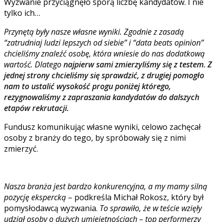
Wyzwanie przyciągnęło sporą liczbę kandydatów. I nie
tylko ich…
Przynętą były nasze własne wyniki. Zgodnie z zasadą
“zatrudniaj ludzi lepszych od siebie” i “data beats opinion”
chcieliśmy znaleźć osobę, która wniesie do nas dodatkową
wartość. Dlatego
najpierw sami zmierzyliśmy się z testem. Z
jednej strony chcieliśmy się sprawdzić, z drugiej pomogło
nam to ustalić wysokość progu poniżej którego,
rezygnowaliśmy z zapraszania kandydatów do dalszych
etapów rekrutacji.
Fundusz komunikując własne wyniki, celowo zachęcał
osoby z branży do tego, by spróbowały się z nimi
zmierzyć.
Nasza branża jest bardzo konkurencyjna, a my mamy silną
pozycję ekspercką
– podkreśla Michał Rokosz, który był
pomysłodawcą wyzwania.
To sprawiło, że w teście wzięły
udział osoby o dużych umiejętnościach – top performerzy