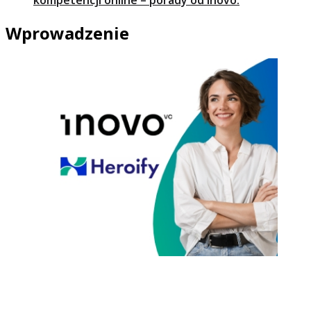
Wprowadzenie
Czyli jak test kompetencyjny zastąpił analizę CV i co z
tego wynikło. Case study Inovo VC.