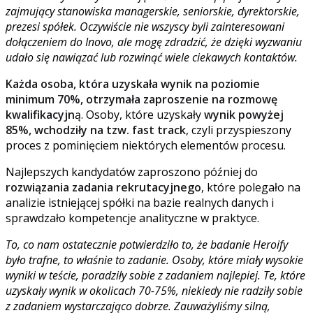
zajmujący stanowiska managerskie, seniorskie, dyrektorskie,
prezesi spółek. Oczywiście nie wszyscy byli zainteresowani
dołączeniem do Inovo, ale mogę zdradzić, że dzięki wyzwaniu
udało się nawiązać lub rozwinąć wiele ciekawych kontaktów.
Każda osoba, która uzyskała wynik na poziomie
minimum 70%, otrzymała zaproszenie na rozmowę
kwalifikacyjn
ą. Osoby, które uzyskały
wynik powyżej
85%, wchodziły na tzw. fast track
, czyli przyspieszony
proces z pominięciem niektórych elementów procesu.
Najlepszych kandydatów zaproszono później do
rozwiązania zadania rekrutacyjnego
, które polegało na
analizie istniejącej spółki na bazie realnych danych i
sprawdzało kompetencje analityczne w praktyce.
To, co nam ostatecznie potwierdziło to, że badanie Heroify
było trafne, to właśnie to zadanie. Osoby, które miały wysokie
wyniki w teście, poradziły sobie z zadaniem najlepiej. Te, które
uzyskały wynik w okolicach 70-75%, niekiedy nie radziły sobie
z zadaniem wystarczająco dobrze. Zauważyliśmy silną,