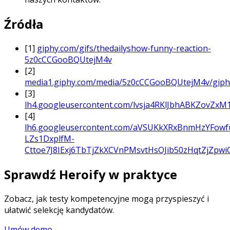
Źródła
[1]
giphy.com/gifs/thedailyshow-funny-reaction-
5z0cCCGooBQUtejM4v
[2]
media1.giphy.com/media/5z0cCCGooBQUtejM4v/giphy
[3]
lh4.googleusercontent.com/lvsja4RKlJbhABKZov
[4]
lh6.googleusercontent.com/aVSUKkXRxBnmHzYFo
LZs1DxplfM-
Cttoe7J8IExj6TbTjZkXCVnPMsvtHsOJib50zHqtZjZpwi
Sprawdź Heroify w praktyce
Zobacz, jak testy kompetencyjne mogą przyspieszyć i
ułatwić selekcję kandydatów.
Umów demo
→