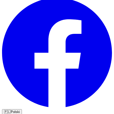
🇵🇱
Polski