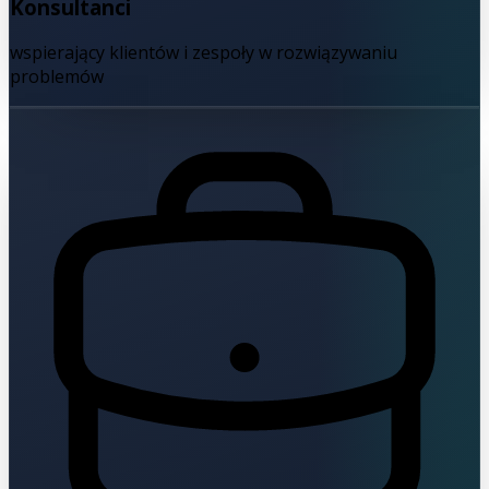
Konsultanci
wspierający klientów i zespoły w rozwiązywaniu
problemów