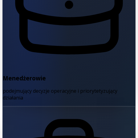
Menedżerowie
podejmujący decyzje operacyjne i priorytetyzujący
działania