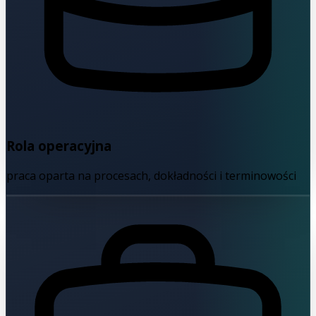
Rola operacyjna
praca oparta na procesach, dokładności i terminowości