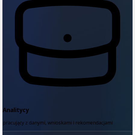
Analitycy
pracujący z danymi, wnioskami i rekomendacjami