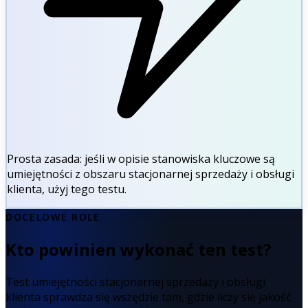
Prosta zasada:
jeśli w opisie stanowiska kluczowe są
umiejętności z obszaru stacjonarnej sprzedaży i obsługi
klienta, użyj tego testu.
DOCELOWE ROLE
Kto powinien wykonać ten test?
Test umiejętności stacjonarnej sprzedaży i obsługi
klienta sprawdza się wszędzie tam, gdzie liczy się jakość