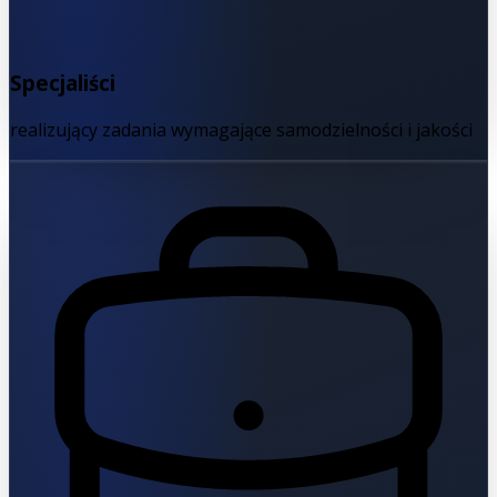
Specjaliści
realizujący zadania wymagające samodzielności i jakości