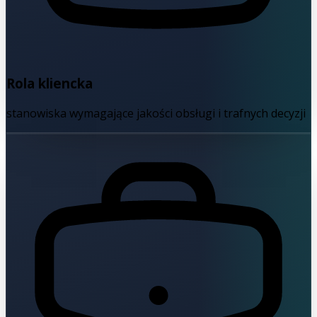
Rola kliencka
stanowiska wymagające jakości obsługi i trafnych decyzji