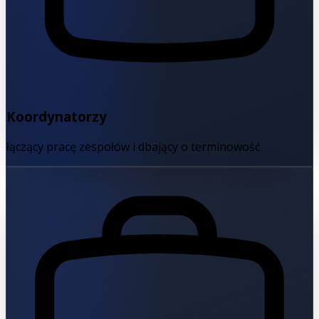
Koordynatorzy
łączący pracę zespołów i dbający o terminowość