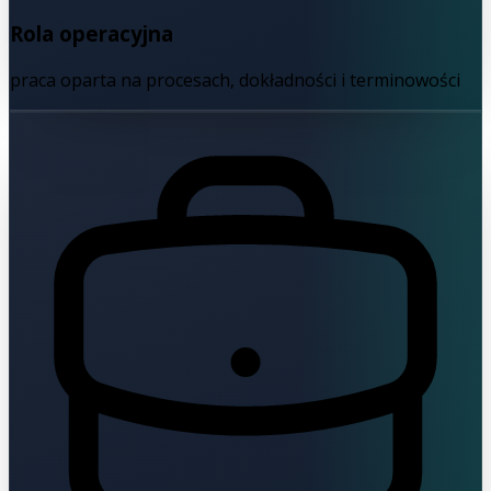
Rola operacyjna
praca oparta na procesach, dokładności i terminowości