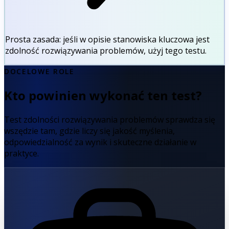
Prosta zasada:
jeśli w opisie stanowiska kluczowa jest
zdolność rozwiązywania problemów, użyj tego testu.
DOCELOWE ROLE
Kto powinien wykonać ten test?
Test zdolności rozwiązywania problemów sprawdza się
wszędzie tam, gdzie liczy się jakość myślenia,
odpowiedzialność za wynik i skuteczne działanie w
praktyce.