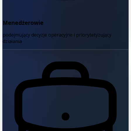
Menedżerowie
podejmujący decyzje operacyjne i priorytetyzujący
działania