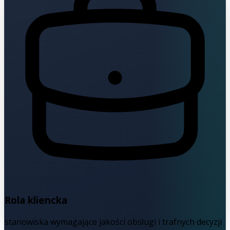
Rola kliencka
stanowiska wymagające jakości obsługi i trafnych decyzji