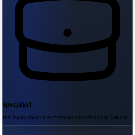
Specjaliści
realizujący zadania wymagające samodzielności i jakości