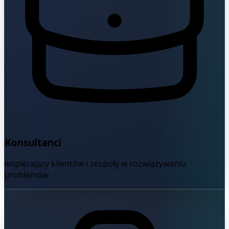
Konsultanci
wspierający klientów i zespoły w rozwiązywaniu
problemów