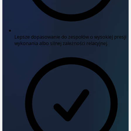
Lepsze dopasowanie do zespołów o wysokiej presji
wykonania albo silnej zależności relacyjnej.