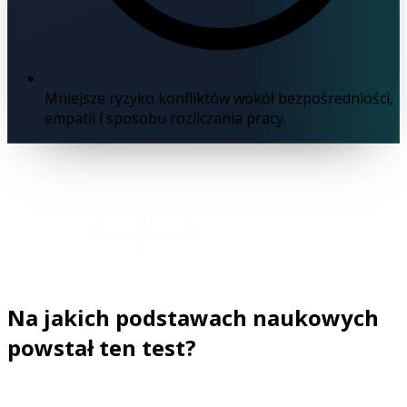
Mniejsze ryzyko konfliktów wokół bezpośredniości,
empatii i sposobu rozliczania pracy.
Na jakich podstawach naukowych
powstał ten test?