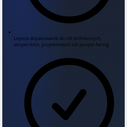
Lepsze dopasowanie do ról technicznych,
eksperckich, projektowych lub people-facing.