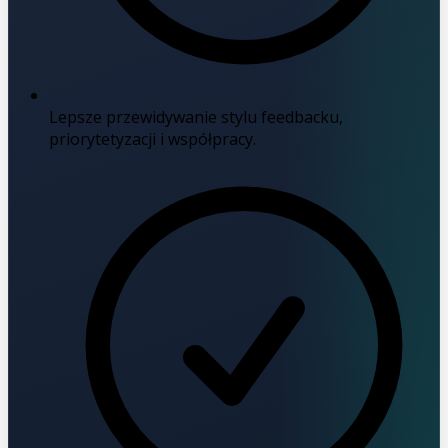
Lepsze przewidywanie stylu feedbacku,
priorytetyzacji i współpracy.