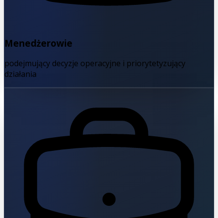
Menedżerowie
podejmujący decyzje operacyjne i priorytetyzujący
działania