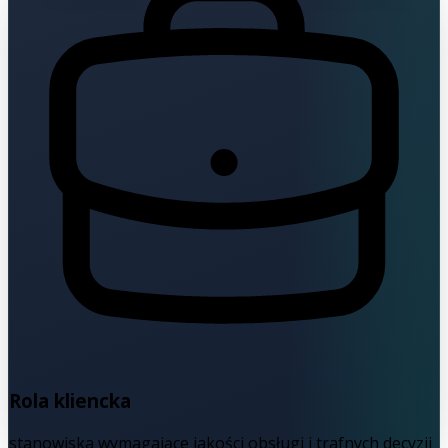
Rola kliencka
stanowiska wymagające jakości obsługi i trafnych decyzji