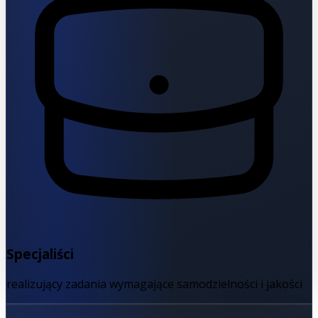
Specjaliści
realizujący zadania wymagające samodzielności i jakości