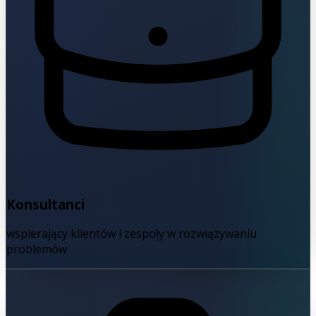
Konsultanci
wspierający klientów i zespoły w rozwiązywaniu
problemów