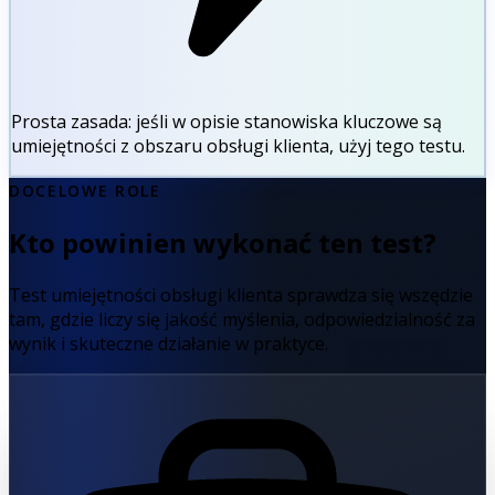
Prosta zasada:
jeśli w opisie stanowiska kluczowe są
umiejętności z obszaru obsługi klienta, użyj tego testu.
DOCELOWE ROLE
Kto powinien wykonać ten test?
Test umiejętności obsługi klienta sprawdza się wszędzie
tam, gdzie liczy się jakość myślenia, odpowiedzialność za
wynik i skuteczne działanie w praktyce.