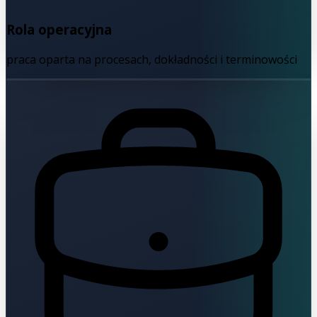
Rola operacyjna
praca oparta na procesach, dokładności i terminowości